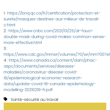
1 :
https://bnq.qc.ca/fr/certification/protection-et-
surete/masques-destines-aux-milieux-de-travail-
c.html
2 :
https://www.cnbc.com/2021/01/25/dr-fauci-
double-mask-during-covid-makes-common-sense-
more-effective.html
3 :
https://www.cdc.gov/mmwr/volumes/70/wr/mm7007e1
4 :
https://www.canada.ca/content/dam/phac-
aspc/documents/services/diseases-
maladies/coronavirus-disease-covid-
19/epidemiological-economic-research-
data/update-covid-19-canada-epidemiology-
modelling-20210219-fr.pdf
Santé-sécurité au travail