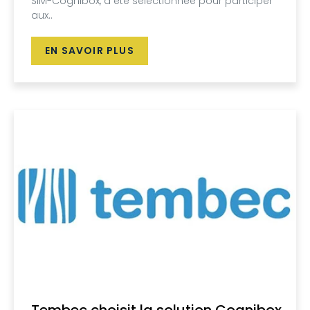
SIM-Cognibox, a été sélectionnée pour participer
aux..
EN SAVOIR PLUS