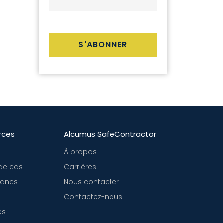
rces
Alcumus SafeContractor
À propos
de cas
Carrières
blancs
Nous contacter
Contactez-nous
es