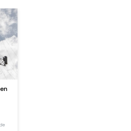
 en
 de