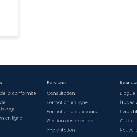
s
Services
Ressou
de la conformité
Consultation
Blogue
 de
Formation en ligne
Études 
tissage
Formation en personne
Livres 
n en ligne
Gestion des dossiers
Outils
Implantation
Nouvell