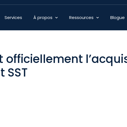
Services
À propos
Ressources
Blogue
 officiellement l’acquis
 SST