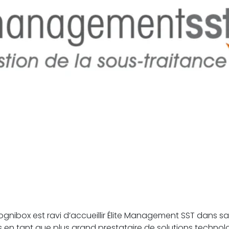
ognibox est ravi d’accueillir Élite Management SST dans sa
s en tant que plus grand prestataire de solutions techno