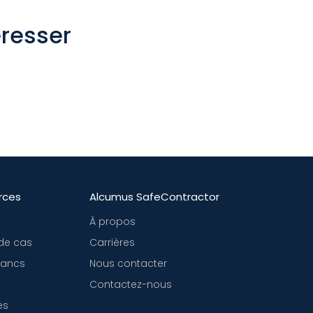
éresser
rces
Alcumus SafeContractor
À propos
de cas
Carrières
blancs
Nous contacter
Contactez-nous
es