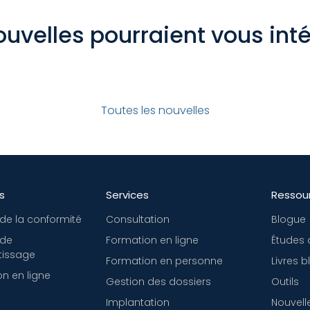
uvelles pourraient vous int
Toutes les nouvelles
s
Services
Ressou
de la conformité
Consultation
Blogue
 de
Formation en ligne
Études 
tissage
Formation en personne
Livres 
n en ligne
Gestion des dossiers
Outils
Implantation
Nouvell